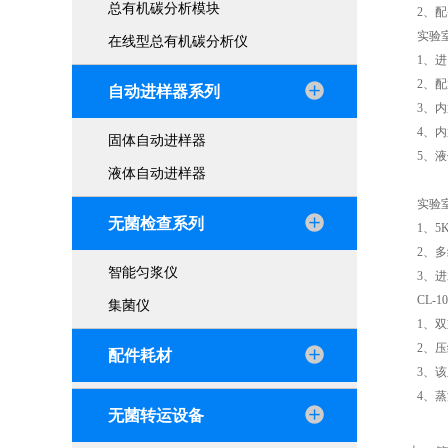
总有机碳分析模块
2、
实验
在线型总有机碳分析仪
1、进
2、
自动进样器系列
3、
4、
固体自动进样器
5、
液体自动进样器
实验
无菌检查系列
1、
2、
智能匀浆仪
3、
CL-
集菌仪
1、
2、
配件耗材
3、
4、
无菌转运设备