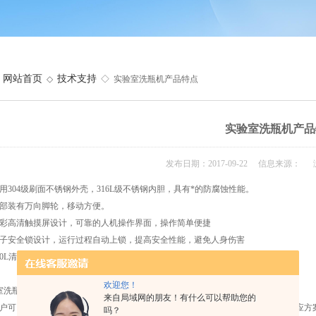
网站首页
技术支持
◇
◇ 实验室洗瓶机产品特点
实验室洗瓶机产品
发布日期：2017-09-22 信息来源： 
采用304级刷面不锈钢外壳，316L级不锈钢内胆，具有*的防腐蚀性能。
底部装有万向脚轮，移动方便。
全彩高清触摸屏设计，可靠的人机操作界面，操作简单便捷
电子安全锁设计，运行过程自动上锁，提高安全性能，避免人身伤害
00L清洗空间，单次zui多可清洗230个进样小瓶、50个1000ml容量瓶和172个移液管
欢迎您！
室洗瓶机控制系统：
来自局域网的朋友！有什么可以帮助您的
客户可自定义清洗程序，针对不同残留物设定不同清洗方案，使用人员可以调取相应方
吗？