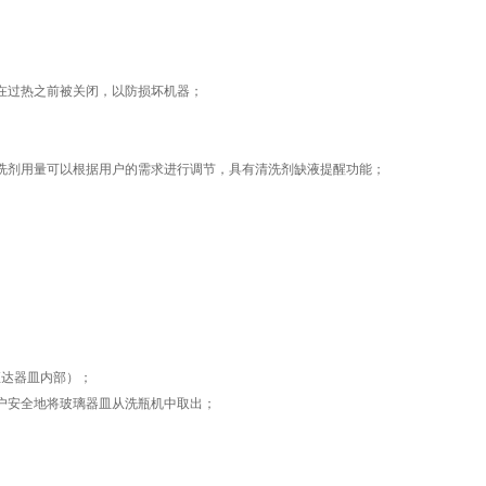
在过热之前被关闭，以防损坏机器；
洗剂用量可以根据用户的需求进行调节，具有清洗剂缺液提醒功能；
直达器皿内部）；
户安全地将玻璃器皿从洗瓶机中取出；