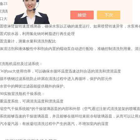
配备232接口，可导入导出数据，系统升级
室洗瓶机水循环系统：
口大功率循环泵，可以提供400L/min水循环的清洗能力；
配置喷淋臂旋转速度感测器，确保水泵以正确的速度运行。如果喷臂转速异常，水泵将
内置式软水器，利用氯化钠对树脂进行再生处理
内置流量计，测量水量和清洗剂配比
液体清洁剂和液体酸性中和剂由内置的蠕动泵自动进行配给，准确控制清洗剂用量。清
室洗瓶机温控及过滤系统：
5KW的zui大使用功率，可以确保水循环温度迅速达到合适的清洗和漂清温度
多级不锈钢过滤系统防止碎屑在清洗过程中进入再循环，保护内部元件
进水管中的网状过滤器能提供额外的保护。
1090实验室洗瓶机干燥系统：
双重温度系统，可调清洗温度和漂洗温度
压缩空气干燥系统能*的干燥玻璃器皿的内部和外部（空气通过注射式清洗篮架的喷嘴
该系统能够迅速的干燥玻璃器皿，并且能够在循环结束前冷却玻璃器皿，从而可以让用
蒸汽冷凝汽器：有效凝结清洗过程中产生的蒸汽，不增加室内的湿度