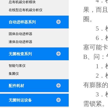
4．检
总有机碳分析模块
果，而且
在线型总有机碳分析仪
圈。
自动进样器系列
5．检
固体自动进样器
6．检
液体自动进样器
塞可能
无菌检查系列
B、问
1．检
智能匀浆仪
集菌仪
2．检
有膨胀
配件耗材
3．检
无菌转运设备
需锁