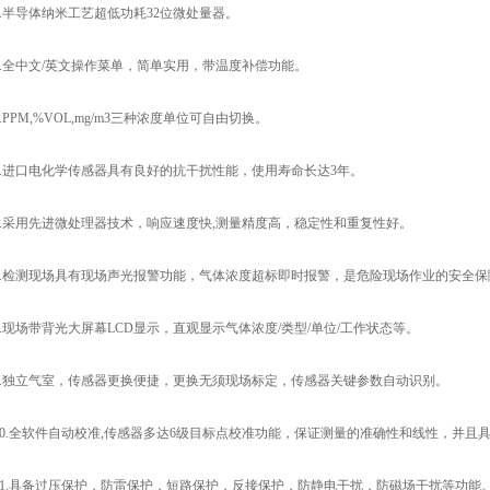
半导体纳米工艺超低功耗32位微处量器。
全中文/英文操作菜单，简单实用，带温度补偿功能。
PM,%VOL,mg/m3三种浓度单位可自由切换。
进口电化学传感器具有良好的抗干扰性能，使用寿命长达3年。
采用先进微处理器技术，响应速度快,测量精度高，稳定性和重复性好。
检测现场具有现场声光报警功能，气体浓度超标即时报警，是危险现场作业的安全保
现场带背光大屏幕LCD显示，直观显示气体浓度/类型/单位/工作状态等。
独立气室，传感器更换便捷，更换无须现场标定，传感器关键参数自动识别。
.全软件自动校准,传感器多达6级目标点校准功能，保证测量的准确性和线性，并且
.具备过压保护，防雷保护，短路保护，反接保护，防静电干扰，防磁场干扰等功能