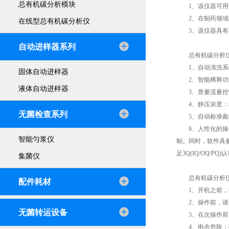
总有机碳分析模块
1、该仪器可用于
2、在制药领域和
在线型总有机碳分析仪
3、该仪器具有在
自动进样器系列
总有机碳分析仪
1、自动清洗系统
固体自动进样器
2、智能稀释功能
液体自动进样器
3、质量流量控制
4、静压浓度：样
无菌检查系列
5、自动标准曲线
6、人性化的操作界
智能匀浆仪
制。同时，软件具备
足3Q(IQ/OQ/P
集菌仪
总有机碳分析仪
配件耗材
1、开机之前，敬
2、操作前，请阅
无菌转运设备
3、在次操作前，
4、电击危险：确