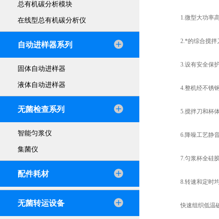
总有机碳分析模块
1.微型大功率高
在线型总有机碳分析仪
2.*的综合搅拌
自动进样器系列
3.设有安全保护
固体自动进样器
液体自动进样器
4.整机经不锈钢
无菌检查系列
5.搅拌刀和杯体
智能匀浆仪
6.降噪工艺静音
集菌仪
7.匀浆杯全硅胶
配件耗材
8.转速和定时均
无菌转运设备
快速组织低温破