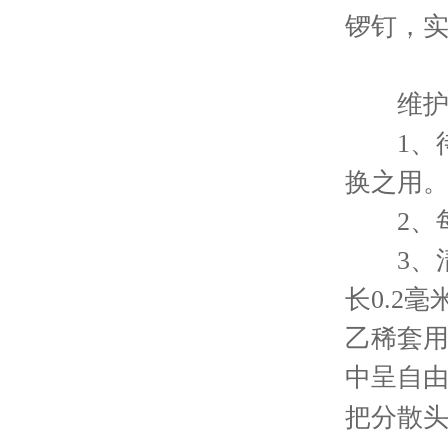
锣钉，实
维护
1、待
换之用
2、每
3、清
长0.2
乙稀套
中呈自由
把分散