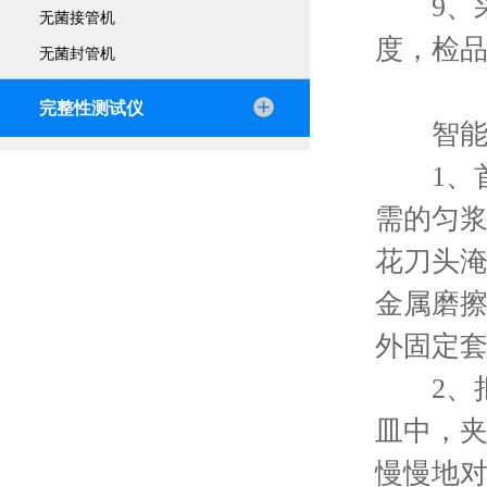
9、采
无菌接管机
度，检
无菌封管机
完整性测试仪
智能匀
1、首
需的匀
花刀头
金属磨擦
外固定
2、把
皿中，夹
慢慢地对