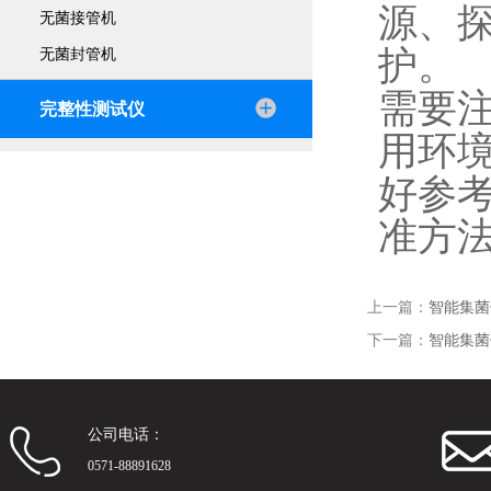
源、
无菌接管机
护。
无菌封管机
需要
完整性测试仪
用环
好参
准方
上一篇：
智能集菌
下一篇：
智能集菌
公司电话：
0571-88891628