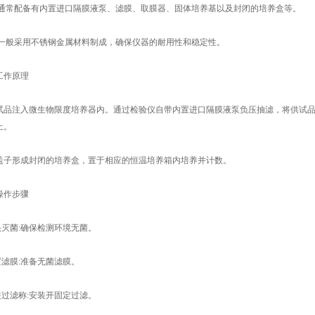
:通常配备有内置进口隔膜液泵、滤膜、取膜器、固体培养基以及封闭的培养盒等。
:一般采用不锈钢金属材料制成，确保仪器的耐用性和稳定性。
工作原理
试品注入微生物限度培养器内。通过检验仪自带内置进口隔膜液泵负压抽滤，将供试
上。
盖子形成封闭的培养盒，置于相应的恒温培养箱内培养并计数。
操作步骤
泵头灭菌:确保检测环境无菌。
置滤膜:准备无菌滤膜。
安装过滤称:安装开固定过滤。