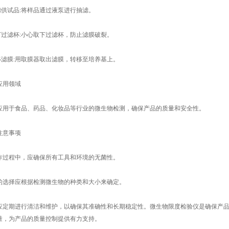
过滤供试品:将样品通过液泵进行抽滤。
取下过滤杯:小心取下过滤杯，防止滤膜破裂。
转移滤膜:用取膜器取出滤膜，转移至培养基上。
应用领域
应用于食品、药品、化妆品等行业的微生物检测，确保产品的质量和安全性。
注意事项
作过程中，应确保所有工具和环境的无菌性。
的选择应根据检测微生物的种类和大小来确定。
应定期进行清洁和维护，以确保其准确性和长期稳定性。微生物限度检验仪是确保产
量，为产品的质量控制提供有力支持。