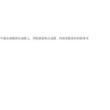
品中微生物载留在滤膜上。用取膜器取出滤膜，转移至配曾好的固体培