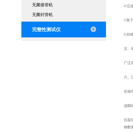
无菌接管机
4.
无菌封管机
5.
完整性测试仪
6.
五、
广泛
六、
在操
滤膜
仪器
物数