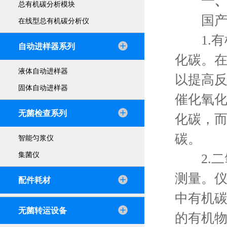
一
总有机碳分析模块
国产t
在线型总有机碳分析仪
1.有
自动进样器系列
化碳。在
液体自动进样器
以提高
固体自动进样器
催化氧化
无菌检查系列
化碳，
碳。
智能匀浆仪
集菌仪
2.二
测量。
配件耗材
中有机
无菌转运设备
的有机