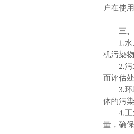
户在使
三
1.水
机污染
2.污水
而评估
3.环
体的污
4.工
量，确