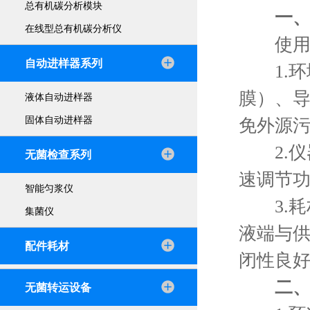
总有机碳分析模块
一
在线型总有机碳分析仪
使用前
自动进样器系列
1.环
膜）、
液体自动进样器
固体自动进样器
免外源
2.仪
无菌检查系列
速调节
智能匀浆仪
3.耗
集菌仪
液端与
配件耗材
闭性良
二
无菌转运设备