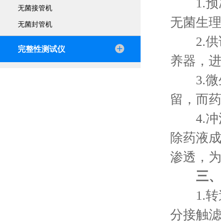
1.预冲
无菌接管机
无菌生
无菌封管机
2.供
完整性测试仪
养器，
3.微
留，而
4.冲洗
除药液
渗透，
三
1.转
分接触