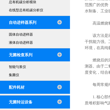
总有机碳分析模块
范围广的优势
在线型总有机碳分析仪
水制备、工业
自动进样器系列
高温燃烧氧
固体自动进样器
该方法是应用
干扰能力强。
液体自动进样器
环境，在高纯
无菌检查系列
燃烧后的混合
测器。由于二
智能匀浆仪
度变化，结合
集菌仪
每周常规
配件耗材
1. 核心部
无菌转运设备
质堆积影响气