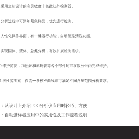
采用全新设计的高灵敏度非色散红外检测器。
分析过程中可添加紧急样品，优先进行检测。
人性化操作界面，有一键运行功能，自动管路清洗功能。
实现固体、液体、总氮分析，有效扩展检测需求。
.维护简便，加热炉和燃烧管等各个部件均可在数分钟内完成维护。
.线性范围宽，仅需一条校准曲线即可满足不同含量范围分析要求。
篇：
从设计上介绍TOC分析仪应用时轻巧、方便
篇：
自动进样器应用中的实用性及工作流程说明