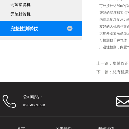
无菌接管机
可外接长达30m的
智能的温度和零点
无菌封管机
内置温度湿度压力
友好的人机操作界
完整性测试仪
大屏幕图文液晶显
可检测数千种气体
广谱性检测，内置
上一篇：
集菌仪正
下一篇：
总有机碳
公司电话：
0571-88891628