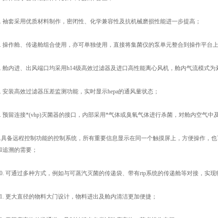
 袖套采用优质材料制作，密闭性、化学兼容性及抗机械磨损性能进一步提高；
 操作舱、传递舱组合使用，亦可单独使用，直接将集菌仪的泵单元整合到操作平台
 舱内进、出风端口均采用h14级高效过滤器及进口高性能离心风机，舱内气流模式为
 安装高效过滤器压差监测功能，实时显示hepa的通风量状态；
 预留连接*(vhp)灭菌器的接口，内部采用*气体或臭氧气体进行杀菌，对舱内空气中
具备远程控制功能的控制系统，所有重要信息显示在同一个触摸屏上，方便操作，也
和追溯的需要；
. 可通过多种方式，例如与可蒸汽灭菌的传递袋、带有rtp系统的传递舱等对接，实
. 更大直径的物料大门设计，物料进出及舱内清洁更加便捷；