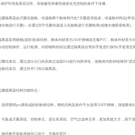
保护环境免受高活性、高致敏性和毒性物质在无控制的条件下传播。
隔离器由灭菌实验舱、传递舱两个舱体和汽化*灭菌器等组成，传递舱对样品(带包装
微生物进行灭菌)，在通过RTP无菌传递进入实验舱进行无菌检查(或微生物限度检查)。
器采用硬舱(或软强)体结构，舱体内材质为316不锈钢或无毒PVC，舱体外材质为30
自动控制操作、运行检测。内部物料的转运通过隔离器自带的手套进行操作(手套需定
结束后，通过进出分口的高效过滤器H14进行内部净化，使舱体内部持续维持*层流
检验结束后，通过外开门传出隔离器。
隔离器结构功能特点：
 选用透明pvc膜组成的软舱体结构，整机结构及操作平台选用316l不锈钢，顶端整体
 可集成灭菌系统、控制单元、进出风系统、空气过滤单元等，更加美观大方，易于
 操作舱手套标准操作口设计，无操作盲区；