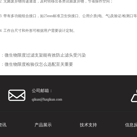
. 无菌废弃物传递通道，及时转移出各类试验废弃物，节省操作空间；
. 带有多功能组合接口，如25mm标准卫生快接口、公用介质(电、气)及验证/检测口
. 工作台尺寸和外形可根据用户需要设计定制。
篇：
微生物限度过滤支架能有效防止滤头受污染
篇：
微生物限度检验仪怎么选配至关重要
公司邮箱：
qikun@hzqikun.com
资讯
产品展示
技术支持
信息