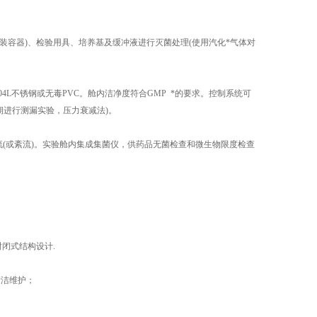
容器)、检验用具、培养基及缓冲液进行灭菌处理(使用汽化*气体对
4L不锈钢或无毒PVC。舱内洁净度符合GMP *的要求。控制系统可
期进行测漏实验，压力衰减法)。
(或紊流)。实验舱内集成集菌仪，供药品无菌检查和微生物限度检查
封闭式结构设计.
清洁维护；