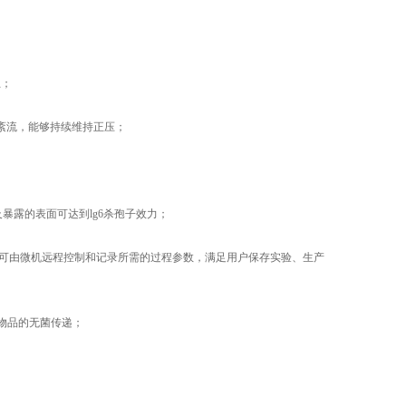
上；
紊流，能够持续维持正压；
询
及暴露的表面可达到lg6杀孢子效力；
可由微机远程控制和记录所需的过程参数，满足用户保存实验、生产
现物品的无菌传递；