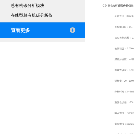
总有机碳分析模块
CD-800总有机碳分析仪
技
在线型总有机碳分析仪
分析方法：高温氧化
可检测项目：TC、I
查看更多
TOC
检测范围： 0.0
检测精度： 0.050m
燃烧炉温度：zui高
准确性误差：≤±5
进样量：20～1000
分析时间：3～8mi
重复性误差：≤3%
零点漂移：≤±2%/
量程漂移：≤±2%/