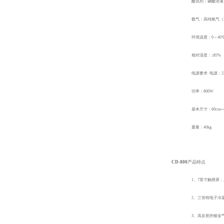
酸试剂：磷酸溶液
载气：高纯氧气（≥9
环境温度：0～40
相对湿度：≤85%
电源要求 电源：22
功率：800W
基本尺寸：60cm×4
重量：40kg
CD-800
产品特点
1、7
英寸触摸屏，
2、三管程电子冷
3、
高反射的镀金