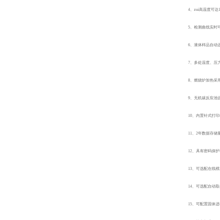
4、zui高温度可
5、
检测曲线实时
6、液体样品自动
7、
多处温度、压
8、
燃烧炉加热采
9、无机碳反应池
10、
内置针式打印
11、2
年数据存储
12、
具有密码保护
13、可选配在线
14、
可选配自动取
15、可配置固体