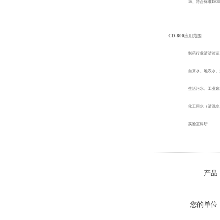
16、
符合标准ISO
CD-800
应用范围
制药行业清洁验证
自来水、地表水、
生活污水、工业废
化工用水（清洗水
实验室科研
产品
您的单位