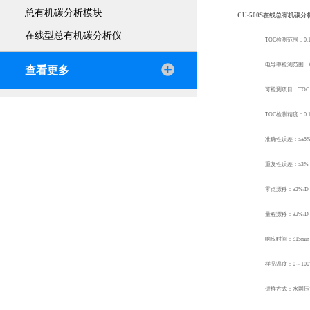
总有机碳分析模块
CU-500S在线总有机碳分
在线型总有机碳分析仪
TOC
检测范围：0.1 µ
电导率检测范围：0.055
查看更多
可检测项目：TO
TOC
检测精度：0.1
准确性误差：≤±5
重复性误差：≤3%
零点漂移：±2%/D
量程漂移：±2%/D
响应时间：≤15min
样品温度：0～100
进样方式：水网压