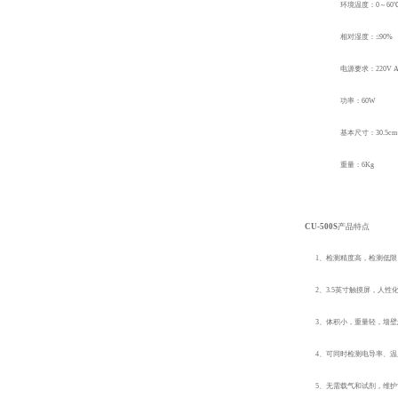
环境温度：0～60℃
相对湿度：≤90%
电源要求：220V AC
功率：60W
基本尺寸：30.5cm×1
重量：6Kg
CU-500S
产品特点
1、检测精度高，检测低限
2、
3.5
英寸触摸屏，人性
3、
体积小，重量轻，墙壁
4、可同时检测电导率、温
5、
无需载气和试剂，维护