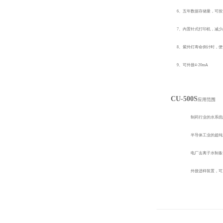
6、
五年数据存储量，可按
7、
内置针式打印机，减少
8、
紫外灯寿命倒计时，便
9、
可外接4-20mA
CU-500S
应用范围
制药行业的水系统
半导体工业的超纯
电厂去离子水制备
外接进样装置，可