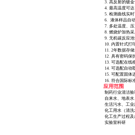
3.
高反射的镀金
4.
最高温度可达
5.
检测曲线实时
6.
液体样品自
7.
多处温度、压
8.
燃烧炉加热采
9.
无机碳反应池
10.
内置针式打
11. 2
年数据存储
12.
具有密码保
13.
可选配在线
14.
可选配自动
15.
可配置固体
16.
符合国际标
应用范围
制药行业清洁验
自来水、地表水
生活污水、工业
化工用水（清洗
化工生产过程及
实验室科研