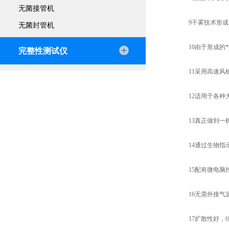
无菌接管机
9干雾技术形成的
无菌封管机
10由于形成的*
完整性测试仪
11采用高速风机
12适用于各种大小
13真正做到一机
14通过生物指示剂
15配有微电脑控
16无需外接气源
17扩散性好，绿色