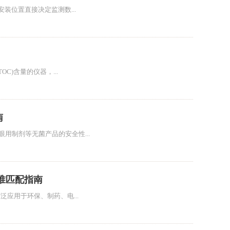
装位置直接决定监测数...
C)含量的仪器，...
南
用制剂等无菌产品的安全性...
准匹配指南
应用于环保、制药、电...